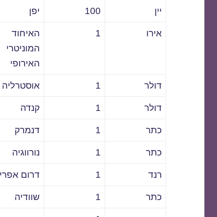
יין
100
יפן
אירו
1
האיחוד
המוניטרי
האירופי
דולר
1
אוסטרליה
דולר
1
קנדה
כתר
1
דנמרק
כתר
1
נורווגיה
רנד
1
דרום אפרי
כתר
1
שוודיה