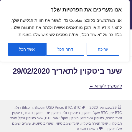
אנו מעריכים את הפרטיות שלך
שערי חליפין יציגים – שער יציג
אנו משתמשים בקובצי Cookie כדי לשפר את חווית הגלישה שלך,
תפריטים
ווידג'טים
להציג מודעות או תוכן מותאמים אישית ולנתח את התנועה שלנו.
פתח סרגל
בלחיצה על "אישור הכל", את/ה מסכים לשימוש שלנו בעוגיות.
חודש:
פברואר 2020
עריכה
דחה הכל
אשר הכל
שער ביטקוין לתאריך 29/02/2020
שער ביטקוין לתאריך 29/02/2020
להמשיך לקרוא
פורסם
תגיות
29 בפברואר 2020
BTC דולר
,
BTC
,
Bitcoin USD Price
,
Bitcoin
,
בתאריך
BTC יורו
,
BTC שקל
,
ביטקוין
,
ביטקוין דולר
,
ביטקוין יורו
,
ביטקוין פאונד
,
ביטקוין
שער המרה
,
ביטקוין שער יציג
,
ביטקוין שקל
,
שער BTC
,
שער ביטקוין שקל
,
שער
הביטקוין
,
שער המרה ביטקוין
,
שער יציג ביטקוין
,
שערי ביטקטוין
,
שערים יציגים
עבור שער ביטקוין לתאריך 29/02/2020
של ביטקוין
השאירו תגובה