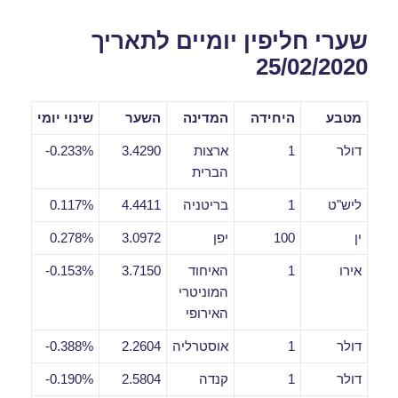
שערי חליפין יומיים לתאריך
25/02/2020
מטבע
היחידה
המדינה
השער
שינוי יומי
דולר
1
ארצות
3.4290
0.233%-
הברית
ליש"ט
1
בריטניה
4.4411
0.117%
ין
100
יפן
3.0972
0.278%
אירו
1
האיחוד
3.7150
0.153%-
המוניטרי
האירופי
דולר
1
אוסטרליה
2.2604
0.388%-
דולר
1
קנדה
2.5804
0.190%-