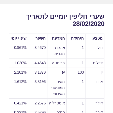
שערי חליפין יומיים לתאריך
28/02/2020
מטבע
היחידה
המדינה
השער
שינוי יומי
דולר
1
ארצות
3.4670
0.961%
הברית
ליש"ט
1
בריטניה
4.4648
1.030%
ין
100
יפן
3.1879
2.101%
אירו
1
האיחוד
3.8196
1.612%
המוניטרי
האירופי
דולר
1
אוסטרליה
2.2676
0.421%
דולר
1
קנדה
2.5796
0.221%