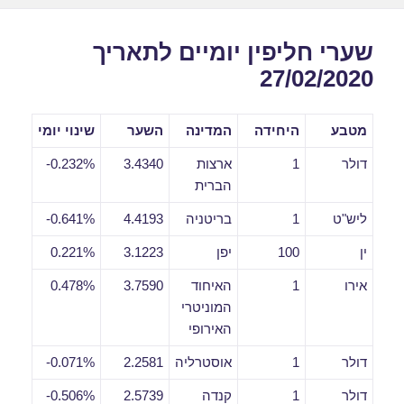
שערי חליפין יומיים לתאריך
27/02/2020
מטבע
היחידה
המדינה
השער
שינוי יומי
דולר
1
ארצות
3.4340
0.232%-
הברית
ליש"ט
1
בריטניה
4.4193
0.641%-
ין
100
יפן
3.1223
0.221%
אירו
1
האיחוד
3.7590
0.478%
המוניטרי
האירופי
דולר
1
אוסטרליה
2.2581
0.071%-
דולר
1
קנדה
2.5739
0.506%-