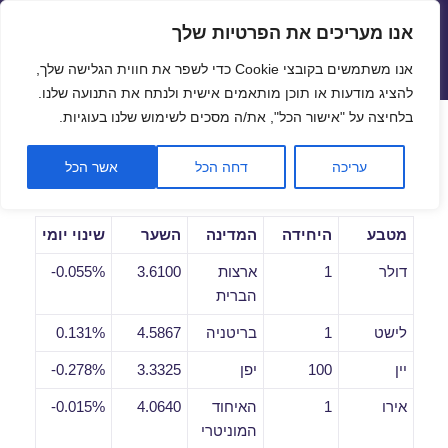
אנו מעריכים את הפרטיות שלך
שערי חליפין יציגים – שער יציג
אנו משתמשים בקובצי Cookie כדי לשפר את חווית הגלישה שלך,
תפריטים
ווידג'טים
להציג מודעות או תוכן מותאמים אישית ולנתח את התנועה שלנו.
פתח סרגל
בלחיצה על "אישור הכל", את/ה מסכים לשימוש שלנו בעוגיות.
שערי חליפין יומיים לתאריך
עריכה
דחה הכל
אשר הכל
05/06/2019
מטבע
היחידה
המדינה
השער
שינוי יומי
דולר
1
ארצות
3.6100
0.055%-
הברית
לישט
1
בריטניה
4.5867
0.131%
יין
100
יפן
3.3325
0.278%-
אירו
1
האיחוד
4.0640
0.015%-
המוניטרי