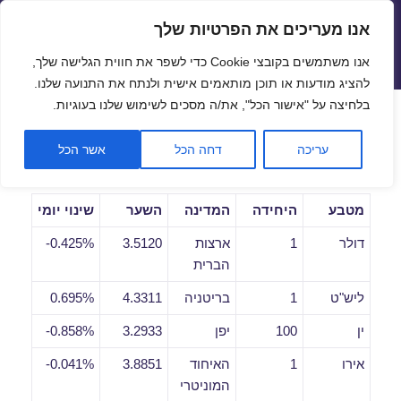
אנו מעריכים את הפרטיות שלך
שערי חליפין יציגים – שער יציג
אנו משתמשים בקובצי Cookie כדי לשפר את חווית הגלישה שלך,
תפריטים
ווידג'טים
להציג מודעות או תוכן מותאמים אישית ולנתח את התנועה שלנו.
פתח סרגל
בלחיצה על "אישור הכל", את/ה מסכים לשימוש שלנו בעוגיות.
שערי חליפין יומיים לתאריך
עריכה
דחה הכל
אשר הכל
05/09/2019
מטבע
היחידה
המדינה
השער
שינוי יומי
דולר
1
ארצות
3.5120
0.425%-
הברית
ליש"ט
1
בריטניה
4.3311
0.695%
ין
100
יפן
3.2933
0.858%-
אירו
1
האיחוד
3.8851
0.041%-
המוניטרי