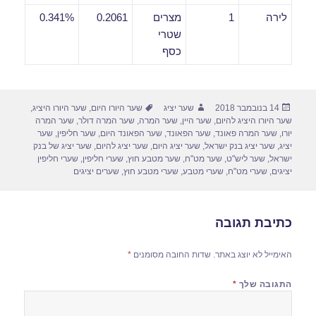
לירה
1
מצרים
0.2061
0.341%
שטרי
כסף
פורסם
מחבר
תגיות
14 בנובמבר 2018
שער יציג
שער היורו היום
,
שער היורו היציג
,
בתאריך
שער היורו היציג להיום
,
שער היין
,
שער המרה
,
שער המרה דולר
,
שער המרה
יורו
,
שער המרה פאונד
,
שער הפאונד
,
שער הפאונד היום
,
שער חליפין
,
שער
יציג
,
שער יציג בנק ישראל
,
שער יציג היום
,
שער יציג להיום
,
שער יציג של בנק
ישראל
,
שער ליש"ט
,
שער מט"ח
,
שער מטבע חוץ
,
שערי חליפין
,
שערי חליפין
יציגים
,
שערי מט"ח
,
שערי מטבע
,
שערי מטבע חוץ
,
שערים יציגים
כתיבת תגובה
האימייל לא יוצג באתר.
שדות החובה מסומנים
*
התגובה שלך
*