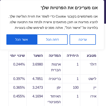
אנו מעריכים את הפרטיות שלך
שערי חליפין יציגים – שער יציג
אנו משתמשים בקובצי Cookie כדי לשפר את חווית הגלישה שלך,
תפריטים
ווידג'טים
להציג מודעות או תוכן מותאמים אישית ולנתח את התנועה שלנו.
פתח סרגל
בלחיצה על "אישור הכל", את/ה מסכים לשימוש שלנו בעוגיות.
שערי חליפין יומיים לתאריך
עריכה
דחה הכל
אשר הכל
14/11/2018
מטבע
היחידה
המדינה
השער
שינוי יומי
דולר
1
ארצות
3.6980
0.244%
הברית
לישט
1
בריטניה
4.7851
0.397%
יין
100
יפן
3.2473
0.365%
אירו
1
האיחוד
4.1694
0.455%
המוניטרי