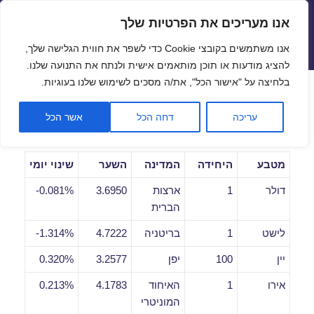
אנו מעריכים את הפרטיות שלך
שערי חליפין יציגים – שער יציג
אנו משתמשים בקובצי Cookie כדי לשפר את חווית הגלישה שלך,
תפריטים
ווידג'טים
להציג מודעות או תוכן מותאמים אישית ולנתח את התנועה שלנו.
פתח סרגל
בלחיצה על "אישור הכל", את/ה מסכים לשימוש שלנו בעוגיות.
שערי חליפין יומיים לתאריך
עריכה
דחה הכל
אשר הכל
15/11/2018
מטבע
היחידה
המדינה
השער
שינוי יומי
דולר
1
ארצות
3.6950
0.081%-
הברית
לישט
1
בריטניה
4.7222
1.314%-
יין
100
יפן
3.2577
0.320%
אירו
1
האיחוד
4.1783
0.213%
המוניטרי