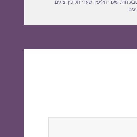
בע חוץ
,
שערי חליפין
,
שערי חליפין יציגים
,
גים