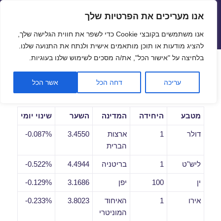
אנו מעריכים את הפרטיות שלך
שערי חליפין יציגים – שער יציג
אנו משתמשים בקובצי Cookie כדי לשפר את חווית הגלישה שלך,
תפריטים
ווידג'טים
להציג מודעות או תוכן מותאמים אישית ולנתח את התנועה שלנו.
פתח סרגל
בלחיצה על "אישור הכל", את/ה מסכים לשימוש שלנו בעוגיות.
שערי חליפין יומיים לתאריך
עריכה
דחה הכל
אשר הכל
28/01/2020
מטבע
היחידה
המדינה
השער
שינוי יומי
דולר
1
ארצות
3.4550
0.087%-
הברית
ליש"ט
1
בריטניה
4.4944
0.522%-
ין
100
יפן
3.1686
0.129%-
אירו
1
האיחוד
3.8023
0.233%-
המוניטרי