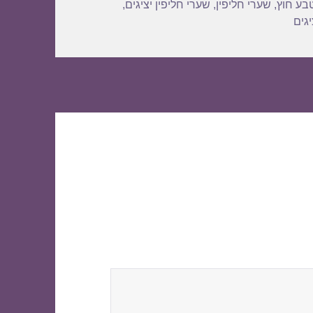
בע חוץ
,
שערי חליפין
,
שערי חליפין יציגים
,
גים