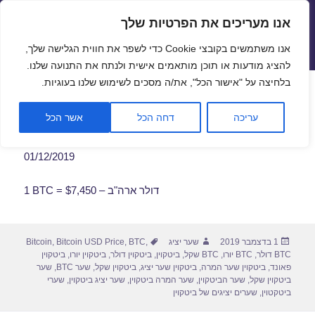
אנו מעריכים את הפרטיות שלך
שערי חליפין יציגים – שער יציג
אנו משתמשים בקובצי Cookie כדי לשפר את חווית הגלישה שלך,
תפריטים
ווידג'טים
להציג מודעות או תוכן מותאמים אישית ולנתח את התנועה שלנו.
פתח סרגל
בלחיצה על "אישור הכל", את/ה מסכים לשימוש שלנו בעוגיות.
שער ביטקוין לתאריך 01/12/2019
עריכה
דחה הכל
אשר הכל
01/12/2019
1 BTC = $7,450 – דולר ארה"ב
פורסם
מחבר
תגיות
1 בדצמבר 2019
שער יציג
,
BTC
,
Bitcoin USD Price
,
Bitcoin
בתאריך
BTC דולר
,
BTC יורו
,
BTC שקל
,
ביטקוין
,
ביטקוין דולר
,
ביטקוין יורו
,
ביטקוין
פאונד
,
ביטקוין שער המרה
,
ביטקוין שער יציג
,
ביטקוין שקל
,
שער BTC
,
שער
ביטקוין שקל
,
שער הביטקוין
,
שער המרה ביטקוין
,
שער יציג ביטקוין
,
שערי
ביטקטוין
,
שערים יציגים של ביטקוין