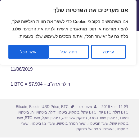
אנו מעריכים את הפרטיות שלך
שערי חליפין יציגים – שער יציג
אנו משתמשים בקובצי Cookie כדי לשפר את חווית הגלישה שלך,
תפריטים
ווידג'טים
להציג מודעות או תוכן מותאמים אישית ולנתח את התנועה שלנו.
פתח סרגל
בלחיצה על "אישור הכל", את/ה מסכים לשימוש שלנו בעוגיות.
שער ביטקוין לתאריך 11/06/2019
עריכה
דחה הכל
אשר הכל
11/06/2019
1 BTC = $7,904 – דולר ארה"ב
פורסם
מחבר
תגיות
11 ביוני 2019
שער יציג
,
BTC
,
Bitcoin USD Price
,
Bitcoin
בתאריך
BTC דולר
,
BTC יורו
,
BTC שקל
,
ביטקוין
,
ביטקוין דולר
,
ביטקוין יורו
,
ביטקוין
פאונד
,
ביטקוין שער המרה
,
ביטקוין שער יציג
,
ביטקוין שקל
,
שער BTC
,
שער
ביטקוין שקל
,
שער הביטקוין
,
שער המרה ביטקוין
,
שער יציג ביטקוין
,
שערי
ביטקטוין
,
שערים יציגים של ביטקוין