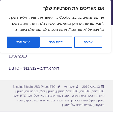
אנו מעריכים את הפרטיות שלך
שערי חליפין יציגים – שער יציג
אנו משתמשים בקובצי Cookie כדי לשפר את חווית הגלישה שלך,
תפריטים
ווידג'טים
להציג מודעות או תוכן מותאמים אישית ולנתח את התנועה שלנו.
פתח סרגל
בלחיצה על "אישור הכל", את/ה מסכים לשימוש שלנו בעוגיות.
שער ביטקוין לתאריך 13/07/2019
עריכה
דחה הכל
אשר הכל
13/07/2019
1 BTC = $11,312 – דולר ארה"ב
פורסם
מחבר
תגיות
13 ביולי 2019
שער יציג
,
BTC
,
Bitcoin USD Price
,
Bitcoin
בתאריך
BTC דולר
,
BTC יורו
,
BTC שקל
,
ביטקוין
,
ביטקוין דולר
,
ביטקוין יורו
,
ביטקוין
פאונד
,
ביטקוין שער המרה
,
ביטקוין שער יציג
,
ביטקוין שקל
,
שער BTC
,
שער
ביטקוין שקל
,
שער הביטקוין
,
שער המרה ביטקוין
,
שער יציג ביטקוין
,
שערי
ביטקטוין
,
שערים יציגים של ביטקוין