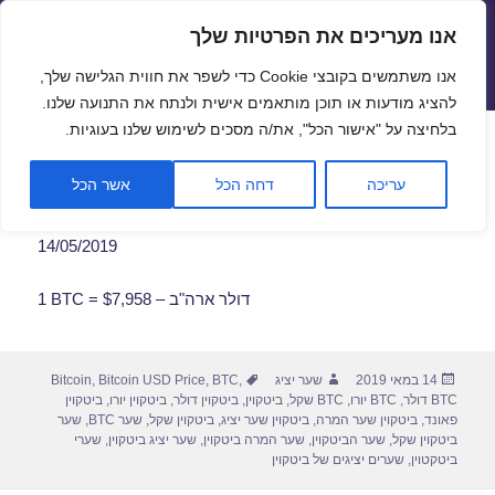
אנו מעריכים את הפרטיות שלך
שערי חליפין יציגים – שער יציג
אנו משתמשים בקובצי Cookie כדי לשפר את חווית הגלישה שלך,
תפריטים
ווידג'טים
להציג מודעות או תוכן מותאמים אישית ולנתח את התנועה שלנו.
פתח סרגל
בלחיצה על "אישור הכל", את/ה מסכים לשימוש שלנו בעוגיות.
שער ביטקוין לתאריך 14/05/2019
עריכה
דחה הכל
אשר הכל
14/05/2019
1 BTC = $7,958 – דולר ארה"ב
פורסם
מחבר
תגיות
14 במאי 2019
שער יציג
,
BTC
,
Bitcoin USD Price
,
Bitcoin
בתאריך
BTC דולר
,
BTC יורו
,
BTC שקל
,
ביטקוין
,
ביטקוין דולר
,
ביטקוין יורו
,
ביטקוין
פאונד
,
ביטקוין שער המרה
,
ביטקוין שער יציג
,
ביטקוין שקל
,
שער BTC
,
שער
ביטקוין שקל
,
שער הביטקוין
,
שער המרה ביטקוין
,
שער יציג ביטקוין
,
שערי
ביטקטוין
,
שערים יציגים של ביטקוין