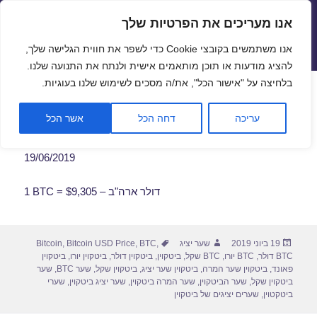
אנו מעריכים את הפרטיות שלך
שערי חליפין יציגים – שער יציג
אנו משתמשים בקובצי Cookie כדי לשפר את חווית הגלישה שלך,
תפריטים
ווידג'טים
להציג מודעות או תוכן מותאמים אישית ולנתח את התנועה שלנו.
פתח סרגל
בלחיצה על "אישור הכל", את/ה מסכים לשימוש שלנו בעוגיות.
שער ביטקוין לתאריך 19/06/2019
עריכה
דחה הכל
אשר הכל
19/06/2019
1 BTC = $9,305 – דולר ארה"ב
פורסם
מחבר
תגיות
19 ביוני 2019
שער יציג
,
BTC
,
Bitcoin USD Price
,
Bitcoin
בתאריך
BTC דולר
,
BTC יורו
,
BTC שקל
,
ביטקוין
,
ביטקוין דולר
,
ביטקוין יורו
,
ביטקוין
פאונד
,
ביטקוין שער המרה
,
ביטקוין שער יציג
,
ביטקוין שקל
,
שער BTC
,
שער
ביטקוין שקל
,
שער הביטקוין
,
שער המרה ביטקוין
,
שער יציג ביטקוין
,
שערי
ביטקטוין
,
שערים יציגים של ביטקוין