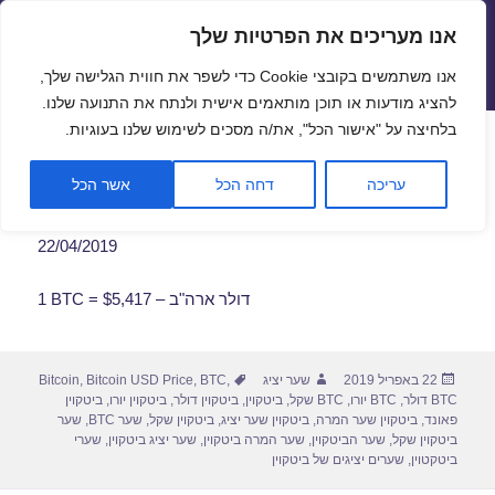
אנו מעריכים את הפרטיות שלך
שערי חליפין יציגים – שער יציג
אנו משתמשים בקובצי Cookie כדי לשפר את חווית הגלישה שלך,
תפריטים
ווידג'טים
להציג מודעות או תוכן מותאמים אישית ולנתח את התנועה שלנו.
פתח סרגל
בלחיצה על "אישור הכל", את/ה מסכים לשימוש שלנו בעוגיות.
שער ביטקוין לתאריך 22/04/2019
עריכה
דחה הכל
אשר הכל
22/04/2019
1 BTC = $5,417 – דולר ארה"ב
פורסם
מחבר
תגיות
22 באפריל 2019
שער יציג
,
BTC
,
Bitcoin USD Price
,
Bitcoin
בתאריך
BTC דולר
,
BTC יורו
,
BTC שקל
,
ביטקוין
,
ביטקוין דולר
,
ביטקוין יורו
,
ביטקוין
פאונד
,
ביטקוין שער המרה
,
ביטקוין שער יציג
,
ביטקוין שקל
,
שער BTC
,
שער
ביטקוין שקל
,
שער הביטקוין
,
שער המרה ביטקוין
,
שער יציג ביטקוין
,
שערי
ביטקטוין
,
שערים יציגים של ביטקוין