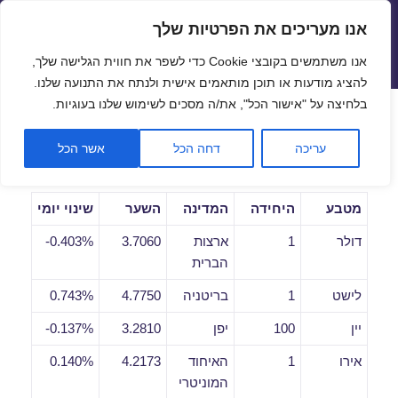
אנו מעריכים את הפרטיות שלך
שערי חליפין יציגים – שער יציג
אנו משתמשים בקובצי Cookie כדי לשפר את חווית הגלישה שלך,
תפריטים
ווידג'טים
להציג מודעות או תוכן מותאמים אישית ולנתח את התנועה שלנו.
פתח סרגל
בלחיצה על "אישור הכל", את/ה מסכים לשימוש שלנו בעוגיות.
שערי חליפין יומיים לתאריך
עריכה
דחה הכל
אשר הכל
01/11/2018
מטבע
היחידה
המדינה
השער
שינוי יומי
דולר
1
ארצות
3.7060
0.403%-
הברית
לישט
1
בריטניה
4.7750
0.743%
יין
100
יפן
3.2810
0.137%-
אירו
1
האיחוד
4.2173
0.140%
המוניטרי