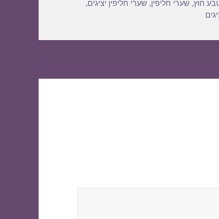
בע חוץ
,
שערי חליפין
,
שערי חליפין יציגים
,
גים