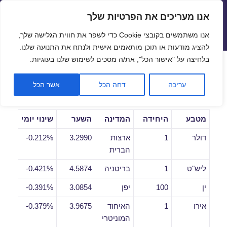
אנו מעריכים את הפרטיות שלך
שערי חליפין יציגים – שער יציג
אנו משתמשים בקובצי Cookie כדי לשפר את חווית הגלישה שלך,
תפריטים
ווידג'טים
להציג מודעות או תוכן מותאמים אישית ולנתח את התנועה שלנו.
פתח סרגל
בלחיצה על "אישור הכל", את/ה מסכים לשימוש שלנו בעוגיות.
שערי חליפין יומיים לתאריך
עריכה
דחה הכל
אשר הכל
02/03/2021
מטבע
היחידה
המדינה
השער
שינוי יומי
דולר
1
ארצות
3.2990
0.212%-
הברית
ליש"ט
1
בריטניה
4.5874
0.421%-
ין
100
יפן
3.0854
0.391%-
אירו
1
האיחוד
3.9675
0.379%-
המוניטרי