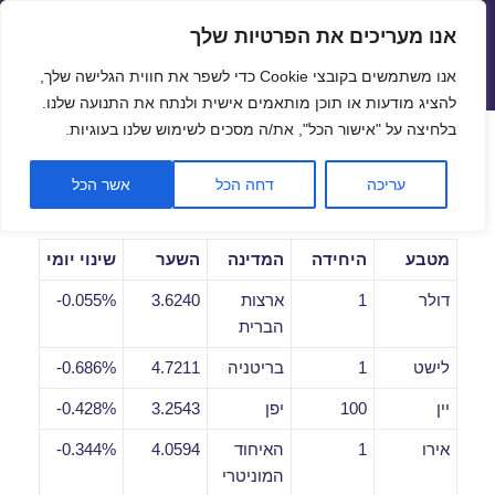
אנו מעריכים את הפרטיות שלך
שערי חליפין יציגים – שער יציג
אנו משתמשים בקובצי Cookie כדי לשפר את חווית הגלישה שלך,
תפריטים
ווידג'טים
להציג מודעות או תוכן מותאמים אישית ולנתח את התנועה שלנו.
פתח סרגל
בלחיצה על "אישור הכל", את/ה מסכים לשימוש שלנו בעוגיות.
שערי חליפין יומיים לתאריך
עריכה
דחה הכל
אשר הכל
02/04/2019
מטבע
היחידה
המדינה
השער
שינוי יומי
דולר
1
ארצות
3.6240
0.055%-
הברית
לישט
1
בריטניה
4.7211
0.686%-
יין
100
יפן
3.2543
0.428%-
אירו
1
האיחוד
4.0594
0.344%-
המוניטרי