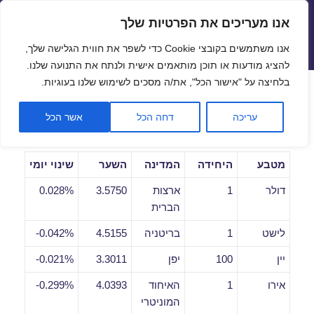
אנו מעריכים את הפרטיות שלך
שערי חליפין יציגים – שער יציג
אנו משתמשים בקובצי Cookie כדי לשפר את חווית הגלישה שלך,
תפריטים
ווידג'טים
להציג מודעות או תוכן מותאמים אישית ולנתח את התנועה שלנו.
פתח סרגל
בלחיצה על "אישור הכל", את/ה מסכים לשימוש שלנו בעוגיות.
שערי חליפין יומיים לתאריך
עריכה
דחה הכל
אשר הכל
02/07/2019
מטבע
היחידה
המדינה
השער
שינוי יומי
דולר
1
ארצות
3.5750
0.028%
הברית
לישט
1
בריטניה
4.5155
0.042%-
יין
100
יפן
3.3011
0.021%-
אירו
1
האיחוד
4.0393
0.299%-
המוניטרי