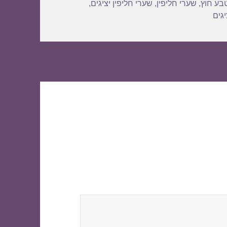
בע חוץ
,
שערי חליפין
,
שערי חליפין יציגים
,
גים