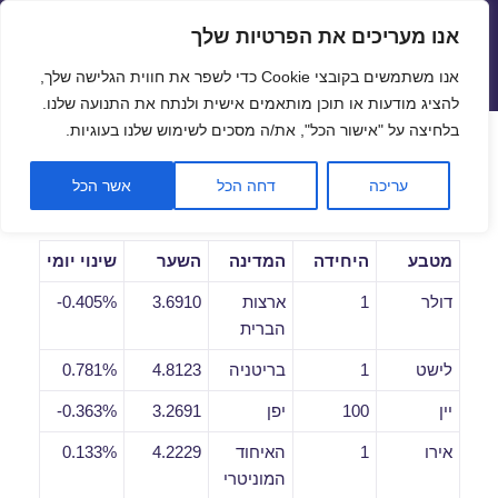
אנו מעריכים את הפרטיות שלך
שערי חליפין יציגים – שער יציג
אנו משתמשים בקובצי Cookie כדי לשפר את חווית הגלישה שלך,
תפריטים
ווידג'טים
להציג מודעות או תוכן מותאמים אישית ולנתח את התנועה שלנו.
פתח סרגל
בלחיצה על "אישור הכל", את/ה מסכים לשימוש שלנו בעוגיות.
שערי חליפין יומיים לתאריך
עריכה
דחה הכל
אשר הכל
02/11/2018
מטבע
היחידה
המדינה
השער
שינוי יומי
דולר
1
ארצות
3.6910
0.405%-
הברית
לישט
1
בריטניה
4.8123
0.781%
יין
100
יפן
3.2691
0.363%-
אירו
1
האיחוד
4.2229
0.133%
המוניטרי