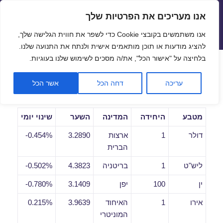
אנו מעריכים את הפרטיות שלך
שערי חליפין יציגים – שער יציג
אנו משתמשים בקובצי Cookie כדי לשפר את חווית הגלישה שלך,
תפריטים
ווידג'טים
להציג מודעות או תוכן מותאמים אישית ולנתח את התנועה שלנו.
פתח סרגל
בלחיצה על "אישור הכל", את/ה מסכים לשימוש שלנו בעוגיות.
שערי חליפין יומיים לתאריך
עריכה
דחה הכל
אשר הכל
02/12/2020
מטבע
היחידה
המדינה
השער
שינוי יומי
דולר
1
ארצות
3.2890
0.454%-
הברית
ליש"ט
1
בריטניה
4.3823
0.502%-
ין
100
יפן
3.1409
0.780%-
אירו
1
האיחוד
3.9639
0.215%
המוניטרי