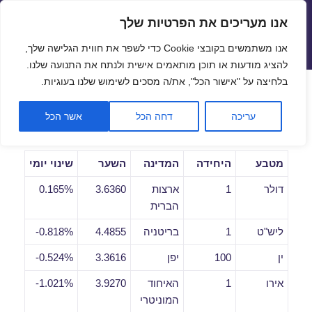
אנו מעריכים את הפרטיות שלך
שערי חליפין יציגים – שער יציג
אנו משתמשים בקובצי Cookie כדי לשפר את חווית הגלישה שלך,
תפריטים
ווידג'טים
להציג מודעות או תוכן מותאמים אישית ולנתח את התנועה שלנו.
פתח סרגל
בלחיצה על "אישור הכל", את/ה מסכים לשימוש שלנו בעוגיות.
שערי חליפין יומיים לתאריך
עריכה
דחה הכל
אשר הכל
03/04/2020
מטבע
היחידה
המדינה
השער
שינוי יומי
דולר
1
ארצות
3.6360
0.165%
הברית
ליש"ט
1
בריטניה
4.4855
0.818%-
ין
100
יפן
3.3616
0.524%-
אירו
1
האיחוד
3.9270
1.021%-
המוניטרי