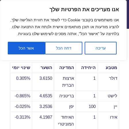
אנו מעריכים את הפרטיות שלך
שערי חליפין יציגים – שער יציג
אנו משתמשים בקובצי Cookie כדי לשפר את חווית הגלישה שלך,
תפריטים
ווידג'טים
להציג מודעות או תוכן מותאמים אישית ולנתח את התנועה שלנו.
פתח סרגל
בלחיצה על "אישור הכל", את/ה מסכים לשימוש שלנו בעוגיות.
שערי חליפין יומיים לתאריך
עריכה
דחה הכל
אשר הכל
03/09/2018
מטבע
היחידה
המדינה
השער
שינוי יומי
דולר
1
ארצות
3.6150
0.305%
הברית
לישט
1
בריטניה
4.6535
0.865%-
יין
100
יפן
3.2536
0.025%-
אירו
1
האיחוד
4.1987
0.313%-
המוניטרי