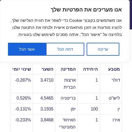
אנו מעריכים את הפרטיות שלך
שערי חליפין יציגים – שער יציג
אנו משתמשים בקובצי Cookie כדי לשפר את חווית הגלישה שלך,
תפריטים
ווידג'טים
להציג מודעות או תוכן מותאמים אישית ולנתח את התנועה שלנו.
פתח סרגל
בלחיצה על "אישור הכל", את/ה מסכים לשימוש שלנו בעוגיות.
שערי חליפין יומיים לתאריך
עריכה
דחה הכל
אשר הכל
04/12/2019
מטבע
היחידה
המדינה
השער
שינוי יומי
דולר
1
ארצות
3.4710
0.287%-
הברית
ליש"ט
1
בריטניה
4.5465
0.526%
ין
100
יפן
3.1935
0.131%-
אירו
1
האיחוד
3.8468
0.233%-
המוניטרי