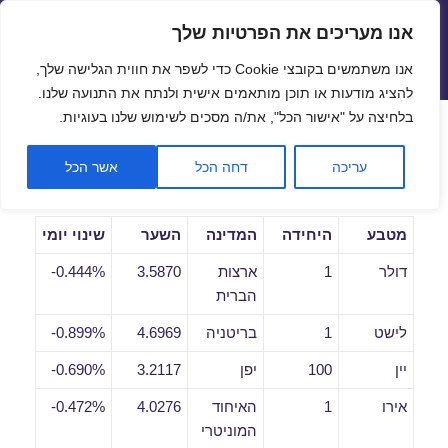
אנו מעריכים את הפרטיות שלך
שערי חליפין יציגים – שער יציג
אנו משתמשים בקובצי Cookie כדי לשפר את חווית הגלישה שלך,
תפריטים
ווידג'טים
להציג מודעות או תוכן מותאמים אישית ולנתח את התנועה שלנו.
פתח סרגל
בלחיצה על "אישור הכל", את/ה מסכים לשימוש שלנו בעוגיות.
שערי חליפין יומיים לתאריך
עריכה
דחה הכל
אשר הכל
05/04/2019
מטבע
היחידה
המדינה
השער
שינוי יומי
דולר
1
ארצות
3.5870
0.444%-
הברית
לישט
1
בריטניה
4.6969
0.899%-
יין
100
יפן
3.2117
0.690%-
אירו
1
האיחוד
4.0276
0.472%-
המוניטרי