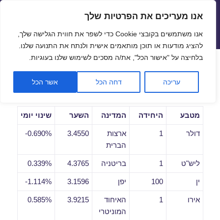
אנו מעריכים את הפרטיות שלך
שערי חליפין יציגים – שער יציג
אנו משתמשים בקובצי Cookie כדי לשפר את חווית הגלישה שלך,
תפריטים
ווידג'טים
להציג מודעות או תוכן מותאמים אישית ולנתח את התנועה שלנו.
פתח סרגל
בלחיצה על "אישור הכל", את/ה מסכים לשימוש שלנו בעוגיות.
שערי חליפין יומיים לתאריך
עריכה
דחה הכל
אשר הכל
05/06/2020
מטבע
היחידה
המדינה
השער
שינוי יומי
דולר
1
ארצות
3.4550
0.690%-
הברית
ליש"ט
1
בריטניה
4.3765
0.339%
ין
100
יפן
3.1596
1.114%-
אירו
1
האיחוד
3.9215
0.585%
המוניטרי