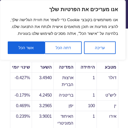
אנו מעריכים את הפרטיות שלך
שערי חליפין יציגים – שער יציג
אנו משתמשים בקובצי Cookie כדי לשפר את חווית הגלישה שלך,
תפריטים
ווידג'טים
להציג מודעות או תוכן מותאמים אישית ולנתח את התנועה שלנו.
פתח סרגל
בלחיצה על "אישור הכל", את/ה מסכים לשימוש שלנו בעוגיות.
שערי חליפין יומיים לתאריך
עריכה
דחה הכל
אשר הכל
05/08/2019
מטבע
היחידה
המדינה
השער
שינוי יומי
דולר
1
ארצות
3.4940
0.427%-
הברית
ליש"ט
1
בריטניה
4.2450
0.179%-
ין
100
יפן
3.2965
0.469%
אירו
1
האיחוד
3.9001
0.239%
המוניטרי