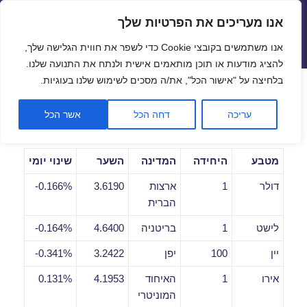
אנו מעריכים את הפרטיות שלך
שערי חליפין יציגים – שער יציג
אנו משתמשים בקובצי Cookie כדי לשפר את חווית הגלישה שלך,
תפריטים
ווידג'טים
להציג מודעות או תוכן מותאמים אישית ולנתח את התנועה שלנו.
פתח סרגל
בלחיצה על "אישור הכל", את/ה מסכים לשימוש שלנו בעוגיות.
שערי חליפין יומיים לתאריך
עריכה
דחה הכל
אשר הכל
05/09/2018
מטבע
היחידה
המדינה
השער
שינוי יומי
דולר
1
ארצות
3.6190
0.166%-
הברית
לישט
1
בריטניה
4.6400
0.164%-
יין
100
יפן
3.2422
0.341%-
אירו
1
האיחוד
4.1953
0.131%
המוניטרי