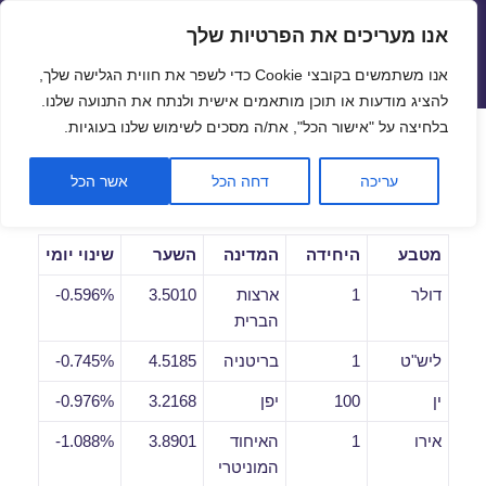
אנו מעריכים את הפרטיות שלך
שערי חליפין יציגים – שער יציג
אנו משתמשים בקובצי Cookie כדי לשפר את חווית הגלישה שלך,
תפריטים
ווידג'טים
להציג מודעות או תוכן מותאמים אישית ולנתח את התנועה שלנו.
פתח סרגל
בלחיצה על "אישור הכל", את/ה מסכים לשימוש שלנו בעוגיות.
שערי חליפין יומיים לתאריך
עריכה
דחה הכל
אשר הכל
05/11/2019
מטבע
היחידה
המדינה
השער
שינוי יומי
דולר
1
ארצות
3.5010
0.596%-
הברית
ליש"ט
1
בריטניה
4.5185
0.745%-
ין
100
יפן
3.2168
0.976%-
אירו
1
האיחוד
3.8901
1.088%-
המוניטרי