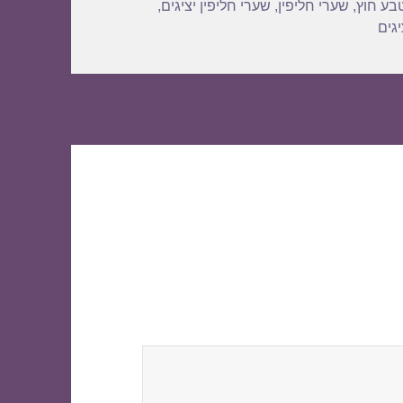
בע חוץ
,
שערי חליפין
,
שערי חליפין יציגים
,
גים