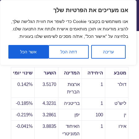
אנו מעריכים את הפרטיות שלך
שערי חליפין יציגים – שער יציג
אנו משתמשים בקובצי Cookie כדי לשפר את חווית הגלישה שלך,
תפריטים
ווידג'טים
להציג מודעות או תוכן מותאמים אישית ולנתח את התנועה שלנו.
פתח סרגל
בלחיצה על "אישור הכל", את/ה מסכים לשימוש שלנו בעוגיות.
שערי חליפין יומיים לתאריך
עריכה
דחה הכל
אשר הכל
06/09/2019
מטבע
היחידה
המדינה
השער
שינוי יומי
דולר
1
ארצות
3.5170
0.142%
הברית
ליש"ט
1
בריטניה
4.3231
0.185%-
ין
100
יפן
3.2861
0.219%-
אירו
1
האיחוד
3.8835
0.041%-
המוניטרי