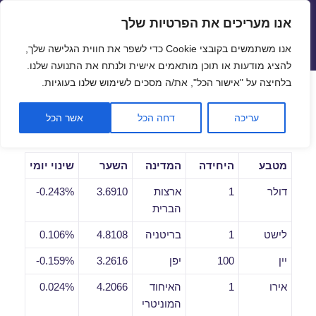
אנו מעריכים את הפרטיות שלך
שערי חליפין יציגים – שער יציג
אנו משתמשים בקובצי Cookie כדי לשפר את חווית הגלישה שלך,
תפריטים
ווידג'טים
להציג מודעות או תוכן מותאמים אישית ולנתח את התנועה שלנו.
פתח סרגל
בלחיצה על "אישור הכל", את/ה מסכים לשימוש שלנו בעוגיות.
שערי חליפין יומיים לתאריך
עריכה
דחה הכל
אשר הכל
06/11/2018
מטבע
היחידה
המדינה
השער
שינוי יומי
דולר
1
ארצות
3.6910
0.243%-
הברית
לישט
1
בריטניה
4.8108
0.106%
יין
100
יפן
3.2616
0.159%-
אירו
1
האיחוד
4.2066
0.024%
המוניטרי