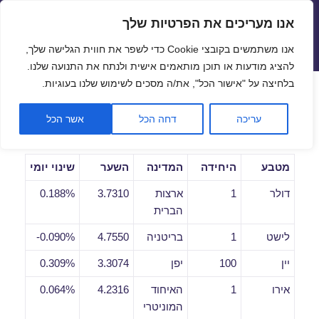
אנו מעריכים את הפרטיות שלך
שערי חליפין יציגים – שער יציג
אנו משתמשים בקובצי Cookie כדי לשפר את חווית הגלישה שלך,
תפריטים
ווידג'טים
להציג מודעות או תוכן מותאמים אישית ולנתח את התנועה שלנו.
פתח סרגל
בלחיצה על "אישור הכל", את/ה מסכים לשימוש שלנו בעוגיות.
שערי חליפין יומיים לתאריך
עריכה
דחה הכל
אשר הכל
06/12/2018
מטבע
היחידה
המדינה
השער
שינוי יומי
דולר
1
ארצות
3.7310
0.188%
הברית
לישט
1
בריטניה
4.7550
0.090%-
יין
100
יפן
3.3074
0.309%
אירו
1
האיחוד
4.2316
0.064%
המוניטרי