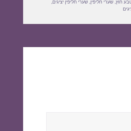
בע חוץ
,
שערי חליפין
,
שערי חליפין יציגים
,
גים