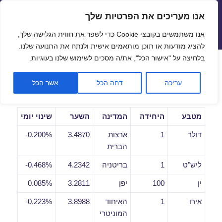
אנו מעריכים את הפרטיות שלך
שערי חליפין יציגים – שער יציג
אנו משתמשים בקובצי Cookie כדי לשפר את חווית הגלישה שלך,
תפריטים
ווידג'טים
להציג מודעות או תוכן מותאמים אישית ולנתח את התנועה שלנו.
פתח סרגל
בלחיצה על "אישור הכל", את/ה מסכים לשימוש שלנו בעוגיות.
שערי חליפין יומיים לתאריך
עריכה
דחה הכל
אשר הכל
07/08/2019
מטבע
היחידה
המדינה
השער
שינוי יומי
דולר
1
ארצות
3.4870
0.200%-
הברית
ליש"ט
1
בריטניה
4.2342
0.468%-
ין
100
יפן
3.2811
0.085%
אירו
1
האיחוד
3.8988
0.223%-
המוניטרי