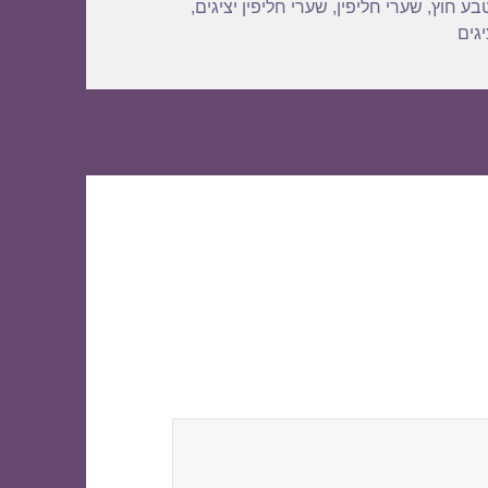
בע חוץ
,
שערי חליפין
,
שערי חליפין יציגים
,
גים