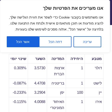
אנו מעריכים את הפרטיות שלך
שערי חליפין יציגים – שער יציג
אנו משתמשים בקובצי Cookie כדי לשפר את חווית הגלישה שלך,
תפריטים
ווידג'טים
להציג מודעות או תוכן מותאמים אישית ולנתח את התנועה שלנו.
פתח סרגל
בלחיצה על "אישור הכל", את/ה מסכים לשימוש שלנו בעוגיות.
שערי חליפין יומיים לתאריך
עריכה
דחה הכל
אשר הכל
08/07/2019
מטבע
היחידה
המדינה
השער
שינוי יומי
דולר
1
ארצות
3.5730
0.309%
הברית
לישט
1
בריטניה
4.4708
0.087%-
יין
100
יפן
3.2904
0.233%-
אירו
1
האיחוד
4.0088
0.115%-
המוניטרי