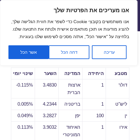
אנו מעריכים את הפרטיות שלך
שערי חליפין יציגים – שער יציג
אנו משתמשים בקובצי Cookie כדי לשפר את חווית הגלישה שלך,
תפריטים
ווידג'טים
להציג מודעות או תוכן מותאמים אישית ולנתח את התנועה שלנו.
פתח סרגל
בלחיצה על "אישור הכל", את/ה מסכים לשימוש שלנו בעוגיות.
שערי חליפין יומיים לתאריך
עריכה
דחה הכל
אשר הכל
08/08/2019
מטבע
היחידה
המדינה
השער
שינוי יומי
דולר
1
ארצות
3.4830
0.115%-
הברית
ליש"ט
1
בריטניה
4.2344
0.005%
ין
100
יפן
3.2827
0.049%
אירו
1
האיחוד
3.9032
0.113%
המוניטרי