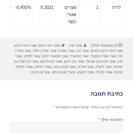
לירה
1
מצרים
0.2021
0.492%-
שטרי
כסף
פורסם
מחבר
תגיות
8 באוקטובר 2018
שער יציג
שער היורו היום
,
שער היורו היציג
,
בתאריך
שער היורו היציג להיום
,
שער היין
,
שער המרה
,
שער המרה דולר
,
שער המרה
יורו
,
שער המרה פאונד
,
שער הפאונד
,
שער הפאונד היום
,
שער חליפין
,
שער
יציג
,
שער יציג בנק ישראל
,
שער יציג היום
,
שער יציג להיום
,
שער יציג של בנק
ישראל
,
שער ליש"ט
,
שער מט"ח
,
שער מטבע חוץ
,
שערי חליפין
,
שערי חליפין
יציגים
,
שערי מט"ח
,
שערי מטבע
,
שערי מטבע חוץ
,
שערים יציגים
כתיבת תגובה
האימייל לא יוצג באתר.
שדות החובה מסומנים
*
התגובה שלך
*