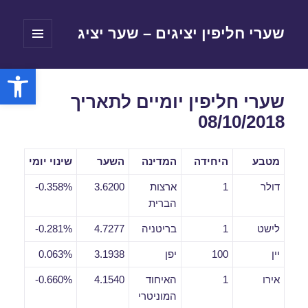
שערי חליפין יציגים – שער יציג
תפריטים
ווידג'טים
פתח סרגל
שערי חליפין יומיים לתאריך
08/10/2018
מטבע
היחידה
המדינה
השער
שינוי יומי
דולר
1
ארצות
3.6200
0.358%-
הברית
לישט
1
בריטניה
4.7277
0.281%-
יין
100
יפן
3.1938
0.063%
אירו
1
האיחוד
4.1540
0.660%-
המוניטרי