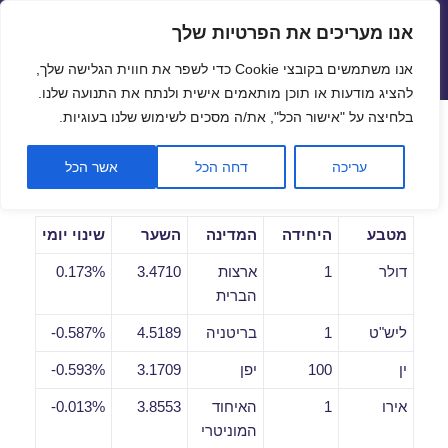
אנו מעריכים את הפרטיות שלך
שערי חליפין יציגים – שער יציג
אנו משתמשים בקובצי Cookie כדי לשפר את חווית הגלישה שלך,
תפריטים
ווידג'טים
להציג מודעות או תוכן מותאמים אישית ולנתח את התנועה שלנו.
פתח סרגל
בלחיצה על "אישור הכל", את/ה מסכים לשימוש שלנו בעוגיות.
שערי חליפין יומיים לתאריך
עריכה
דחה הכל
אשר הכל
09/01/2020
מטבע
היחידה
המדינה
השער
שינוי יומי
דולר
1
ארצות
3.4710
0.173%
הברית
ליש"ט
1
בריטניה
4.5189
0.587%-
ין
100
יפן
3.1709
0.593%-
אירו
1
האיחוד
3.8553
0.013%-
המוניטרי