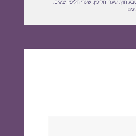
בע חוץ
,
שערי חליפין
,
שערי חליפין יציגים
,
גים