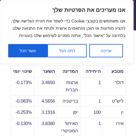
אנו מעריכים את הפרטיות שלך
שערי חליפין יציגים – שער יציג
אנו משתמשים בקובצי Cookie כדי לשפר את חווית הגלישה שלך,
תפריטים
ווידג'טים
להציג מודעות או תוכן מותאמים אישית ולנתח את התנועה שלנו.
פתח סרגל
בלחיצה על "אישור הכל", את/ה מסכים לשימוש שלנו בעוגיות.
שערי חליפין יומיים לתאריך
עריכה
דחה הכל
אשר הכל
10/12/2019
מטבע
היחידה
המדינה
השער
שינוי יומי
דולר
1
ארצות
3.4650
0.173%-
הברית
ליש"ט
1
בריטניה
4.5656
0.083%-
ין
100
יפן
3.1916
0.253%-
אירו
1
האיחוד
3.8380
0.130%-
המוניטרי