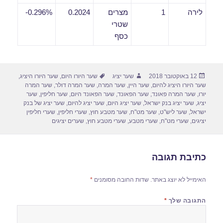
לירה
1
מצרים
0.2024
0.296%-
שטרי
כסף
פורסם
מחבר
תגיות
12 באוקטובר 2018
שער יציג
שער היורו היום
,
שער היורו היציג
,
בתאריך
שער היורו היציג להיום
,
שער היין
,
שער המרה
,
שער המרה דולר
,
שער המרה
יורו
,
שער המרה פאונד
,
שער הפאונד
,
שער הפאונד היום
,
שער חליפין
,
שער
יציג
,
שער יציג בנק ישראל
,
שער יציג היום
,
שער יציג להיום
,
שער יציג של בנק
ישראל
,
שער ליש"ט
,
שער מט"ח
,
שער מטבע חוץ
,
שערי חליפין
,
שערי חליפין
יציגים
,
שערי מט"ח
,
שערי מטבע
,
שערי מטבע חוץ
,
שערים יציגים
כתיבת תגובה
האימייל לא יוצג באתר.
שדות החובה מסומנים
*
התגובה שלך
*