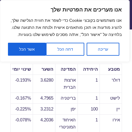
אנו מעריכים את הפרטיות שלך
שערי חליפין יציגים – שער יציג
אנו משתמשים בקובצי Cookie כדי לשפר את חווית הגלישה שלך,
תפריטים
ווידג'טים
להציג מודעות או תוכן מותאמים אישית ולנתח את התנועה שלנו.
פתח סרגל
בלחיצה על "אישור הכל", את/ה מסכים לשימוש שלנו בעוגיות.
שערי חליפין יומיים לתאריך
עריכה
דחה הכל
אשר הכל
12/10/2018
מטבע
היחידה
המדינה
השער
שינוי יומי
דולר
1
ארצות
3.6280
0.193%-
הברית
לישט
1
בריטניה
4.7965
0.167%-
יין
100
יפן
3.2312
0.225%-
אירו
1
האיחוד
4.2036
0.078%-
המוניטרי