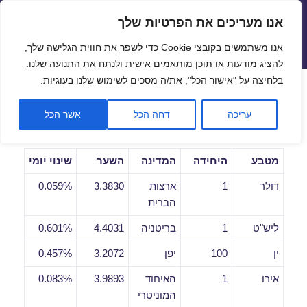
אנו מעריכים את הפרטיות שלך
שערי חליפין יציגים – שער יציג
אנו משתמשים בקובצי Cookie כדי לשפר את חווית הגלישה שלך,
תפריטים
ווידג'טים
להציג מודעות או תוכן מותאמים אישית ולנתח את התנועה שלנו.
פתח סרגל
בלחיצה על "אישור הכל", את/ה מסכים לשימוש שלנו בעוגיות.
שערי חליפין יומיים לתאריך
עריכה
דחה הכל
אשר הכל
12/10/2020
מטבע
היחידה
המדינה
השער
שינוי יומי
דולר
1
ארצות
3.3830
0.059%
הברית
ליש"ט
1
בריטניה
4.4031
0.601%
ין
100
יפן
3.2072
0.457%
אירו
1
האיחוד
3.9893
0.083%
המוניטרי