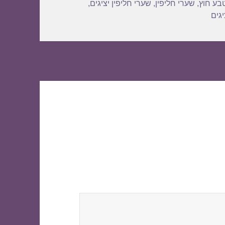
בע חוץ
,
שערי חליפין
,
שערי חליפין יציגים
,
גים