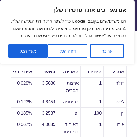
אנו מעריכים את הפרטיות שלך
שערי חליפין יציגים – שער יציג
אנו משתמשים בקובצי Cookie כדי לשפר את חווית הגלישה שלך,
תפריטים
ווידג'טים
להציג מודעות או תוכן מותאמים אישית ולנתח את התנועה שלנו.
פתח סרגל
בלחיצה על "אישור הכל", את/ה מסכים לשימוש שלנו בעוגיות.
שערי חליפין יומיים לתאריך
עריכה
דחה הכל
אשר הכל
13/05/2019
מטבע
היחידה
המדינה
השער
שינוי יומי
דולר
1
ארצות
3.5680
0.028%
הברית
לישט
1
בריטניה
4.6454
0.123%
יין
100
יפן
3.2537
0.185%
אירו
1
האיחוד
4.0089
0.067%
המוניטרי