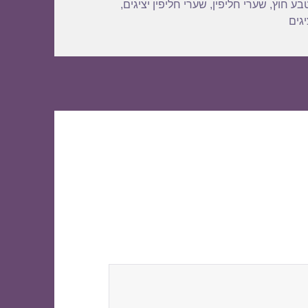
בע חוץ
,
שערי חליפין
,
שערי חליפין יציגים
,
גים