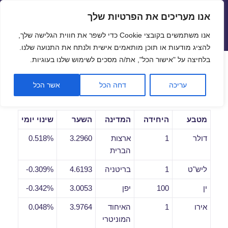
אנו מעריכים את הפרטיות שלך
שערי חליפין יציגים – שער יציג
אנו משתמשים בקובצי Cookie כדי לשפר את חווית הגלישה שלך,
תפריטים
ווידג'טים
להציג מודעות או תוכן מותאמים אישית ולנתח את התנועה שלנו.
פתח סרגל
בלחיצה על "אישור הכל", את/ה מסכים לשימוש שלנו בעוגיות.
שערי חליפין יומיים לתאריך
עריכה
דחה הכל
אשר הכל
13/05/2021
מטבע
היחידה
המדינה
השער
שינוי יומי
דולר
1
ארצות
3.2960
0.518%
הברית
ליש"ט
1
בריטניה
4.6193
0.309%-
ין
100
יפן
3.0053
0.342%-
אירו
1
האיחוד
3.9764
0.048%
המוניטרי